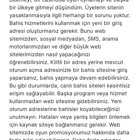
bir ülkeye gitmeyi düşündüm. Üyelerin sitenin
yasaklanmasıyla ilgili herhangi bir sorunu yoktur.
Bahis hizmetlerini kullanmak için yeni bir giriş
adresi oluşturmanız gerekir. Bunu web
sitemizden, sosyal medyadan, SMS, arama
motorlarımızdan ve diğer büyük web
sitelerimizden nasıl yapacağınızı
öğrenebilirsiniz. Kilitli bir adres yerine mevcut
oturum açma adresinizle bir bahis sitesine giriş
yaparsanız, bahis yapmaya devam edebilirsiniz.
Bu gibi durumlarda, canlı bahis siteleri kesintisiz
erişim sağlayabilir. Başka program veya hizmet
kullanmadan web sitesine gidebilirsiniz. Yeni
oturum adreslerine bahisler koyabileceğinizi
unutmayın. Hataları veya yanlış bilgileri önlemek
için kaynak siteye bağlanmanız gerekir. Web
sitemizde oyun promosyonumuz hakkında daha