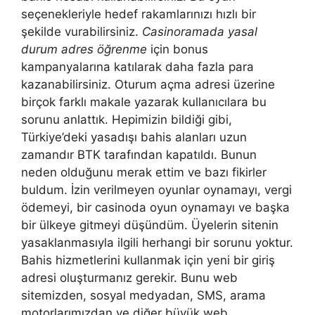
seçenekleriyle hedef rakamlarınızı hızlı bir
şekilde vurabilirsiniz.
Casinoramada yasal
durum adres öğrenme
için bonus
kampanyalarına katılarak daha fazla para
kazanabilirsiniz. Oturum açma adresi üzerine
birçok farklı makale yazarak kullanıcılara bu
sorunu anlattık. Hepimizin bildiği gibi,
Türkiye’deki yasadışı bahis alanları uzun
zamandır BTK tarafından kapatıldı. Bunun
neden olduğunu merak ettim ve bazı fikirler
buldum. İzin verilmeyen oyunlar oynamayı, vergi
ödemeyi, bir casinoda oyun oynamayı ve başka
bir ülkeye gitmeyi düşündüm. Üyelerin sitenin
yasaklanmasıyla ilgili herhangi bir sorunu yoktur.
Bahis hizmetlerini kullanmak için yeni bir giriş
adresi oluşturmanız gerekir. Bunu web
sitemizden, sosyal medyadan, SMS, arama
motorlarımızdan ve diğer büyük web