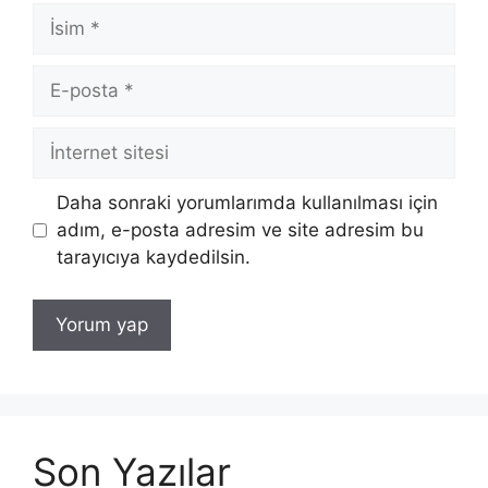
İsim
E-
posta
İnternet
sitesi
Daha sonraki yorumlarımda kullanılması için
adım, e-posta adresim ve site adresim bu
tarayıcıya kaydedilsin.
Son Yazılar