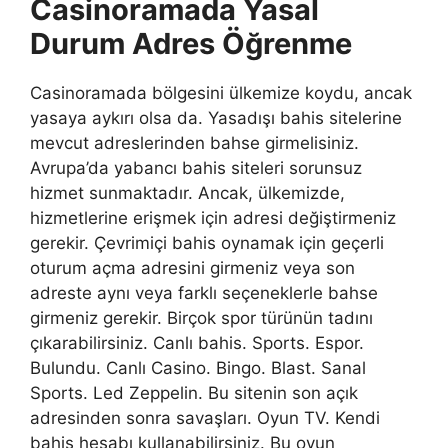
Casinoramada Yasal
Durum Adres Öğrenme
Casinoramada bölgesini ülkemize koydu, ancak
yasaya aykırı olsa da. Yasadışı bahis sitelerine
mevcut adreslerinden bahse girmelisiniz.
Avrupa’da yabancı bahis siteleri sorunsuz
hizmet sunmaktadır. Ancak, ülkemizde,
hizmetlerine erişmek için adresi değiştirmeniz
gerekir. Çevrimiçi bahis oynamak için geçerli
oturum açma adresini girmeniz veya son
adreste aynı veya farklı seçeneklerle bahse
girmeniz gerekir. Birçok spor türünün tadını
çıkarabilirsiniz. Canlı bahis. Sports. Espor.
Bulundu. Canlı Casino. Bingo. Blast. Sanal
Sports. Led Zeppelin. Bu sitenin son açık
adresinden sonra savaşları. Oyun TV. Kendi
bahis hesabı kullanabilirsiniz. Bu oyun