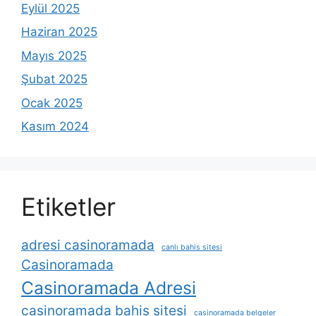
Eylül 2025
Haziran 2025
Mayıs 2025
Şubat 2025
Ocak 2025
Kasım 2024
Etiketler
adresi casinoramada
canlı bahis sitesi
Casinoramada
Casinoramada Adresi
casinoramada bahis sitesi
casinoramada belgeler