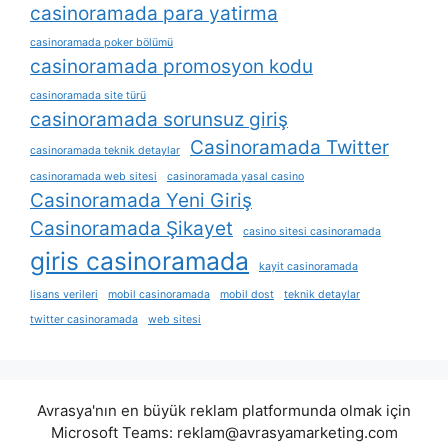
casinoramada para yatirma
casinoramada poker bölümü
casinoramada promosyon kodu
casinoramada site türü
casinoramada sorunsuz giriş
Casinoramada Twitter
casinoramada teknik detaylar
casinoramada web sitesi
casinoramada yasal casino
Casinoramada Yeni Giriş
Casinoramada Şikayet
casino sitesi casinoramada
giris casinoramada
kayit casinoramada
lisans verileri
mobil casinoramada
mobil dost
teknik detaylar
twitter casinoramada
web sitesi
Avrasya'nın en büyük reklam platformunda olmak için
Microsoft Teams:
reklam@avrasyamarketing.com