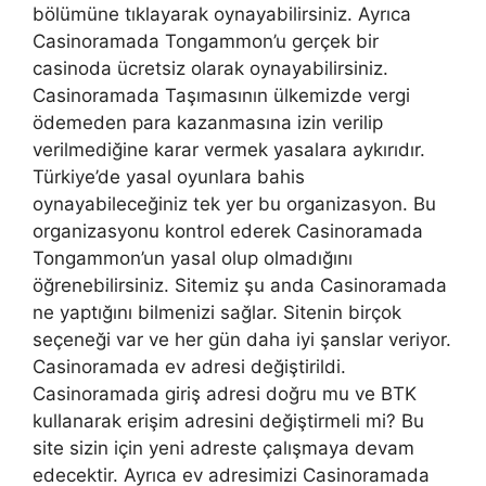
bölümüne tıklayarak oynayabilirsiniz. Ayrıca
Casinoramada Tongammon’u gerçek bir
casinoda ücretsiz olarak oynayabilirsiniz.
Casinoramada Taşımasının ülkemizde vergi
ödemeden para kazanmasına izin verilip
verilmediğine karar vermek yasalara aykırıdır.
Türkiye’de yasal oyunlara bahis
oynayabileceğiniz tek yer bu organizasyon. Bu
organizasyonu kontrol ederek Casinoramada
Tongammon’un yasal olup olmadığını
öğrenebilirsiniz. Sitemiz şu anda Casinoramada
ne yaptığını bilmenizi sağlar. Sitenin birçok
seçeneği var ve her gün daha iyi şanslar veriyor.
Casinoramada ev adresi değiştirildi.
Casinoramada giriş adresi doğru mu ve BTK
kullanarak erişim adresini değiştirmeli mi? Bu
site sizin için yeni adreste çalışmaya devam
edecektir. Ayrıca ev adresimizi Casinoramada