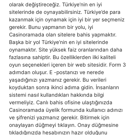
olarak değiştireceğiz. Türkiye’nin en iyi
sitelerinde de oynayabilirsiniz. Türkiye’de para
kazanmak için oynamak için iyi bir yer seçmeniz
gerekir. Bunu yapmanın bir yolu, iyi
Casinoramada olan sitelere bahis yapmaktır.
Başka bir yol Türkiye’nin en iyi sitelerinde
oynamaktır. Site yüksek faiz oranlarından daha
fazlasına sahiptir. Bu özelliklerden ilki kaliteli
oyun seçenekleri içeren bir web sitesidir. Form 3
adımdan oluşur. E -postanızı ve nerede
yaşadığınızı yazmanız gerekir. Bu verileri
koyduktan sonra ikinci adıma gidin. İnsanların
sistemi nasıl kullandıkları hakkında bilgi
vermeliyiz. Canlı bahis ofisine ulaştığınızda
Casinoramada üyelik formunda kullanıcı adınızı
ve şifrenizi yazmanız gerekir. Bitirmek için
onaylayan düğmeyi tıklayın. Onay düğmesine
tıkladığınızda hesabınızın hazır olduğunu