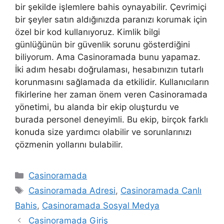
bir şekilde işlemlere bahis oynayabilir. Çevrimiçi
bir şeyler satın aldığınızda paranızı korumak için
özel bir kod kullanıyoruz. Kimlik bilgi
günlüğünün bir güvenlik sorunu gösterdiğini
biliyorum. Ama Casinoramada bunu yapamaz.
İki adım hesabı doğrulaması, hesabınızın tutarlı
korunmasını sağlamada da etkilidir. Kullanıcıların
fikirlerine her zaman önem veren Casinoramada
yönetimi, bu alanda bir ekip oluşturdu ve
burada personel deneyimli. Bu ekip, birçok farklı
konuda size yardımcı olabilir ve sorunlarınızı
çözmenin yollarını bulabilir.
Kategoriler
Casinoramada
Etiketler
Casinoramada Adresi
,
Casinoramada Canlı
Bahis
,
Casinoramada Sosyal Medya
Casinoramada Giriş