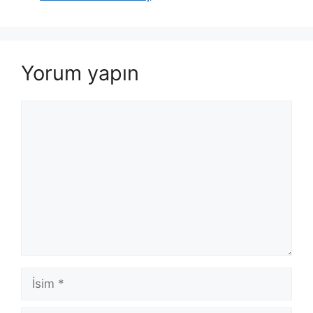
Yorum yapın
Yorum
İsim