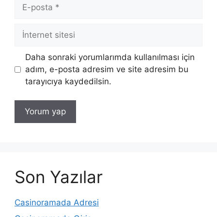
E-
posta
İnternet
sitesi
Daha sonraki yorumlarımda kullanılması için
adım, e-posta adresim ve site adresim bu
tarayıcıya kaydedilsin.
Son Yazılar
Casinoramada Adresi