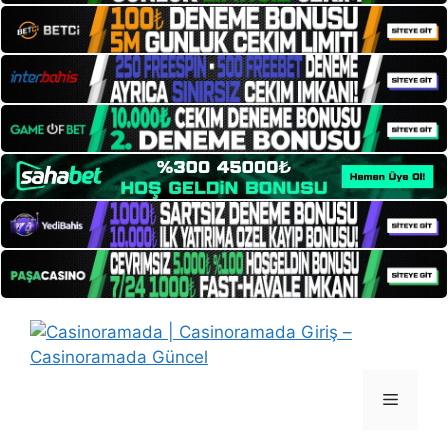
İçeriğe
atla
Menü