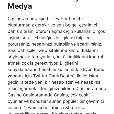
Medya
Casinoramada için bir Twitter hesabı
oluşturmanız gerekir ve son belge, çevrimiçi
bahis sitesini oturum açmak için kullanan birçok
kişinin sorar. Etkinliğinizle ilgili bu bilgileri
görürseniz, hesabınızı bulabilir ve açabilirsiniz.
Bazı bahisçiler web sitelerine kim olduklarını
söylemek istemiyorlar çünkü kimliklerini kontrol
etmek çok iş gerektiriyor. Bilgilerini
kopyalamadan hesabını kullanmak istiyor. Bunu
yapmak için Twitter Canlı Desteği ile iletişime
geçin, sitede yeni bir hesap açın ve hesabınızı
etkinleştirmek istediğinizi bildirin. Casinoramada
Casino Casinoramada Casino, çok çeşitli
oyunlar ve bonuslar sunan popüler bir çevrimiçi
casino. Çevrimiçi hesabınızı 30 dakika
kullanabilir ve gerçek bir hizmet alabilirsiniz.